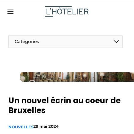
FR
lhotelier.be
FR
BE
EN
NL
EN
Catégories
Un nouvel écrin au coeur de
Durable & Circulaire
Bruxelles
Nettoyage & Entretien
29 mai 2024
NOUVELLES