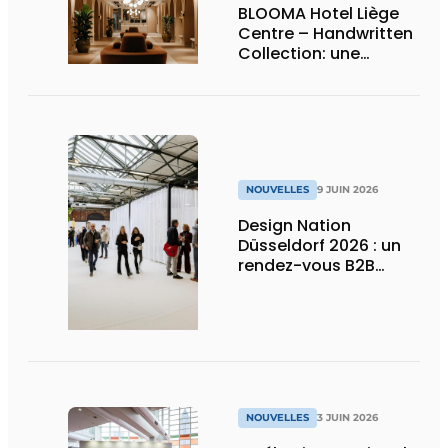
BLOOMA Hotel Liège
Centre – Handwritten
Collection: une
attention sincère à
chaque détail
NOUVELLES
9 JUIN 2026
Design Nation
Düsseldorf 2026 : un
rendez-vous B2B
premium pour le
design de projets et le
contract design
NOUVELLES
3 JUIN 2026