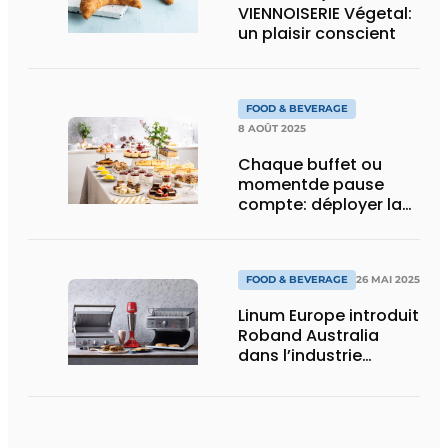
VIENNOISERIE Végetal:
un plaisir conscient
FOOD & BEVERAGE
8 AOÛT 2025
Chaque buffet ou
momentde pause
compte: déployer la
pâtisserie de manière
stratégique
FOOD & BEVERAGE
26 MAI 2025
Linum Europe introduit
Roband Australia
dans l’industrie
hôtelière européenne :
des solutions de
buffet de qualité pour
les professionnels