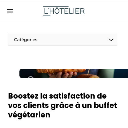
FR
lhotelier.be
FR
BE
EN
NL
EN
Catégories
Boostez la satisfaction de
Durable & Circulaire
vos clients grâce à un buffet
Nettoyage & Entretien
végétarien