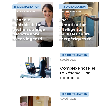
IT & DIGITALISATION
IT & DIGITALISATION
3 DÉCEMBRE 2025
1 DÉCEMBRE 2025
Prenez le
Une
contrôle de la
climatisation
gestion du linge
intelligente
de votre hôtel
réduit les coûts
avec Vingcard
énergétiques et
améliore
l’expérience
client
IT & DIGITALISATION
6 AOÛT 2025
Complexe hôtelier
La Réserve : une
approche
holistique du
bien-être
IT & DIGITALISATION
4 AOÛT 2025