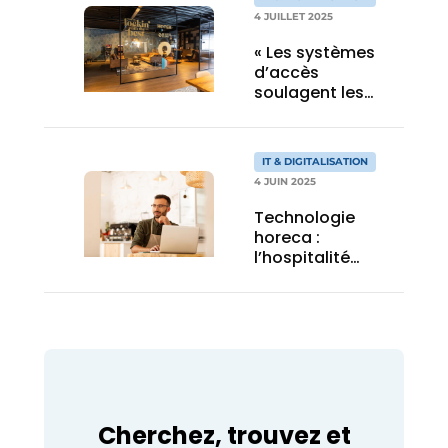
4 JUILLET 2025
« Les systèmes
d’accès
soulagent les
clients et les
équipes hôtelières
»
IT & DIGITALISATION
4 JUIN 2025
Technologie
horeca :
l’hospitalité
humaine à l’ère de
l’IA
Cherchez, trouvez et