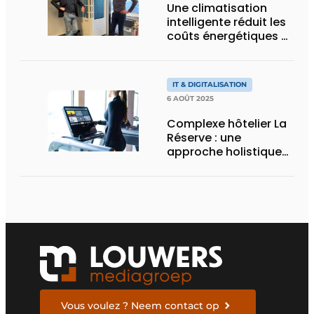
Une climatisation
intelligente réduit les
coûts énergétiques et
améliore l’expérience
client
IT & DIGITALISATION
6 AOÛT 2025
Complexe hôtelier La
Réserve : une
approche holistique
du bien-être
Vous voulez ? Neem contact op