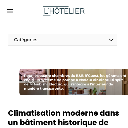
FR
lhotelier.be
FR
BE
EN
NL
EN
Catégories
Pour les quatre chambres du B&B B’Guest, les gérants ont
choisi un système de pompe à chaleur air-air multi split
de Mitsubishi Electric, qui s’intègre à l’intérieur de
manière transparente.
Durable & Circulaire
Nettoyage & Entretien
Climatisation moderne dans
un bâtiment historique de