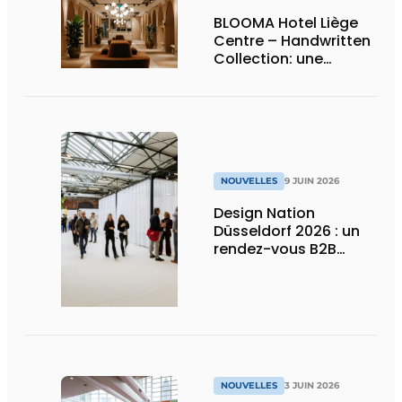
BLOOMA Hotel Liège
Centre – Handwritten
Collection: une
attention sincère à
chaque détail
NOUVELLES
9 JUIN 2026
Design Nation
Düsseldorf 2026 : un
rendez-vous B2B
premium pour le
design de projets et le
contract design
NOUVELLES
3 JUIN 2026