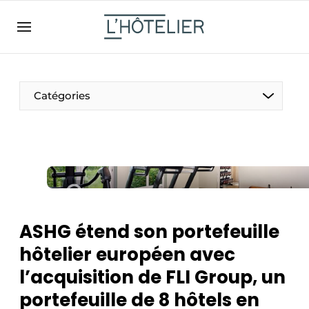
FR
lhotelier.be
FR
BE
EN
NL
EN
Catégories
ASHG étend son portefeuille
Durable & Circulaire
hôtelier européen avec
Nettoyage & Entretien
l’acquisition de FLI Group, un
portefeuille de 8 hôtels en