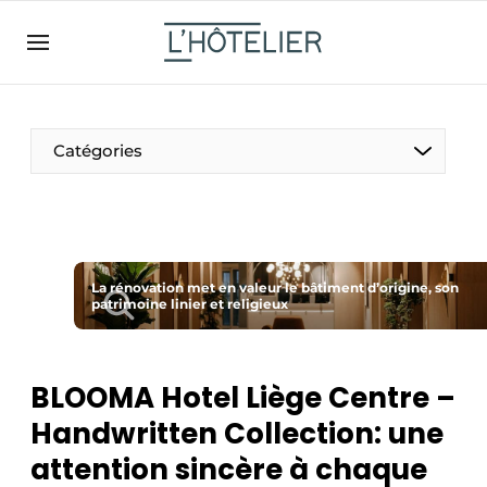
FR
lhotelier.be
FR
BE
EN
NL
EN
Catégories
La rénovation met en valeur le bâtiment d’origine, son
patrimoine linier et religieux
Durable & Circulaire
BLOOMA Hotel Liège Centre –
Nettoyage & Entretien
Handwritten Collection: une
attention sincère à chaque