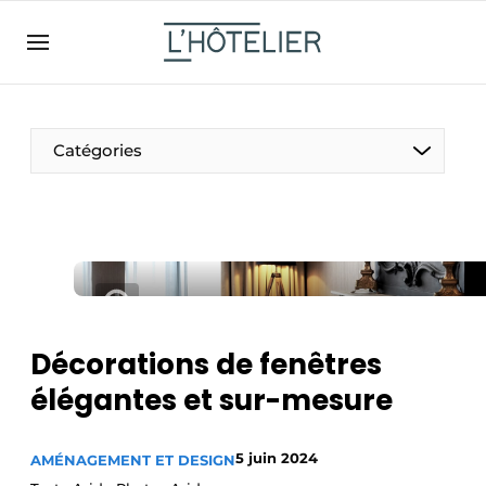
FR
lhotelier.be
FR
BE
EN
NL
EN
Catégories
Décorations de fenêtres
Durable & Circulaire
élégantes et sur-mesure
Nettoyage & Entretien
5 juin 2024
AMÉNAGEMENT ET DESIGN