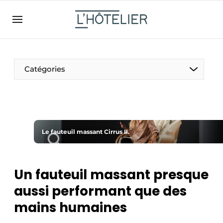
FR
lhotelier.be
FR
BE
EN
NL
EN
Catégories
Le fauteuil massant Cirrus II.
Durable & Circulaire
Un fauteuil massant presque
aussi performant que des
Nettoyage & Entretien
mains humaines