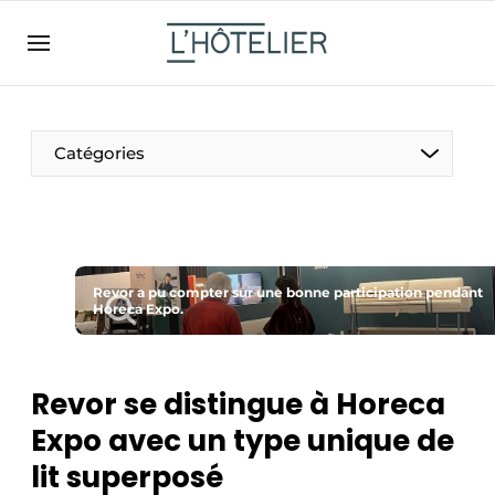
FR
lhotelier.be
FR
BE
EN
NL
EN
Catégories
Revor a pu compter sur une bonne participation pendant
Horeca Expo.
Durable & Circulaire
Revor se distingue à Horeca
Nettoyage & Entretien
Expo avec un type unique de
lit superposé