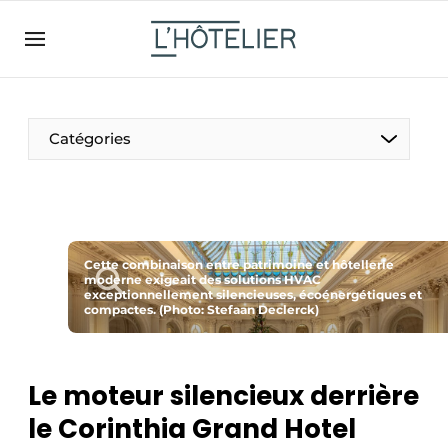
FR
lhotelier.be
FR
BE
EN
NL
EN
Catégories
Cette combinaison entre patrimoine et hôtellerie
moderne exigeait des solutions HVAC
exceptionnellement silencieuses, écoénergétiques et
compactes. (Photo: Stefaan Declerck)
Durable & Circulaire
Nettoyage & Entretien
Le moteur silencieux derrière
le Corinthia Grand Hotel