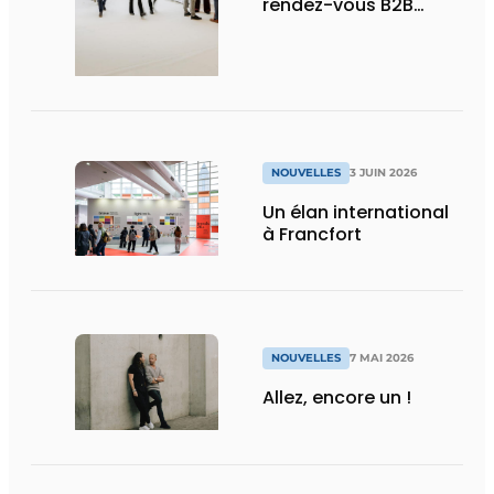
rendez-vous B2B
premium pour le
design de projets et le
contract design
NOUVELLES
3 JUIN 2026
Un élan international
à Francfort
NOUVELLES
7 MAI 2026
Allez, encore un !