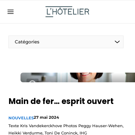
FR
lhotelier.be
FR
BE
EN
NL
EN
Catégories
Main de fer… esprit ouvert
Durable & Circulaire
Nettoyage & Entretien
27 mai 2024
NOUVELLES
Texte Kris Vandekerckhove Photos Peggy Hauser-Wehen,
Heikki Verdurme, Toni De Coninck, IHG