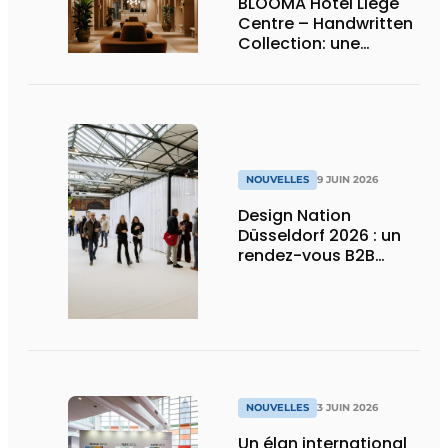
BLOOMA Hotel Liège
Centre – Handwritten
Collection: une
attention sincère à
chaque détail
NOUVELLES
9 JUIN 2026
Design Nation
Düsseldorf 2026 : un
rendez-vous B2B
premium pour le
design de projets et le
contract design
NOUVELLES
3 JUIN 2026
Un élan international