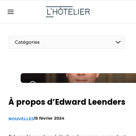
FR
lhotelier.be
FR
BE
EN
NL
EN
Catégories
À propos d’Edward Leenders
Durable & Circulaire
Nettoyage & Entretien
15 février 2024
NOUVELLES