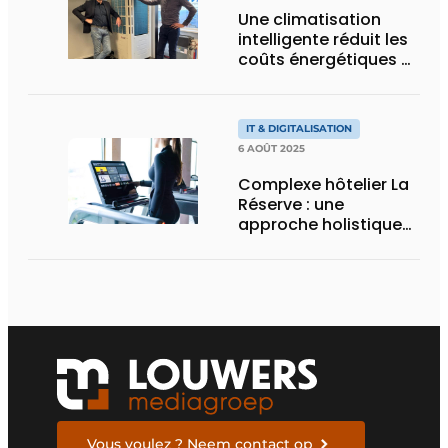
Une climatisation
intelligente réduit les
coûts énergétiques et
améliore l’expérience
client
IT & DIGITALISATION
6 AOÛT 2025
Complexe hôtelier La
Réserve : une
approche holistique
du bien-être
Vous voulez ? Neem contact op