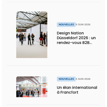
chaque détail
NOUVELLES
9 JUIN 2026
Design Nation
Düsseldorf 2026 : un
rendez-vous B2B
premium pour le
design de projets et le
contract design
NOUVELLES
3 JUIN 2026
Un élan international
à Francfort