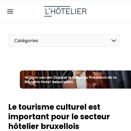
FR
lhotelier.be
FR
BE
EN
NL
EN
Catégories
Willem van der Zee est le nouveau Président de la
Brussels Hotel Association.
Durable & Circulaire
Le tourisme culturel est
Nettoyage & Entretien
important pour le secteur
hôtelier bruxellois